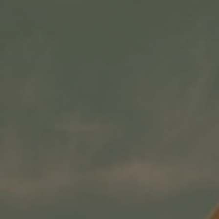
台北市松山區敦化南路一段5
ADD.
號5樓505室
02-2577-5557 
TEL.
nonotour1688@gmail.c
EMAIL.
om